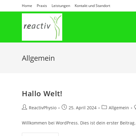
Zum
Home
Praxis
Leistungen
Kontakt und Standort
Inhalt
springen
Allgemein
Hallo Welt!
Beitrags-
Beitrag
Beitrags-
B
ReactivPhysio
25. April 2024
Allgemein
Autor:
veröffentlicht:
Kategorie:
Willkommen bei WordPress. Dies ist dein erster Beitrag