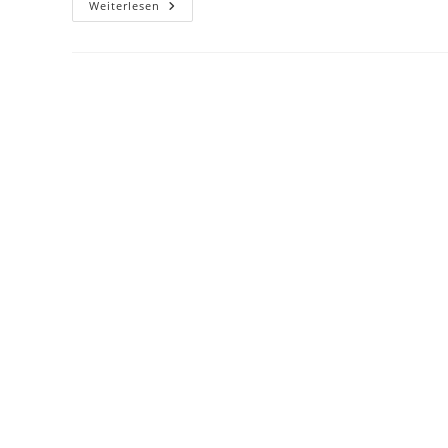
Hallo
Weiterlesen
Welt!